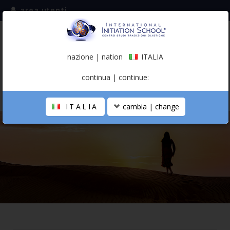
area utenti
iscriviti alla mailing list
ITALIA
(italiano)
nazione | nation
ITALIA
0,00 €
continua | continue:
ITALIA
cambia | change
LA SCUOLA
PERCORSO PERSONALE
PROFESSIONISTA OLISTICO
CALENDARIO
CONTATTI
SHOP