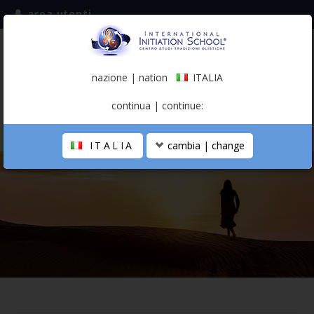
area utenti
iscriviti alla mailing list
ITALIA
(italiano)
nazione | nation
ITALIA
0,00 €
continua | continue:
ITALIA
cambia | change
LA SCUOLA
PERCORSO PERSONALE
PROFESSIONISTA OLISTICO
CALENDARIO
CONTATTI
SHOP