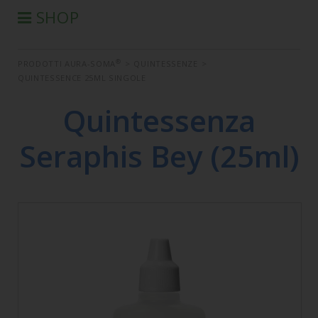
SHOP
®
PRODOTTI AURA-SOMA
®
PRODOTTI AURA-SOMA
>
QUINTESSENZE
>
PRODOTTI IIS
QUINTESSENCE 25ML SINGOLE
SEMINARI
Quintessenza
SEMINARI IN DIFFERITA
LIBRI
Seraphis Bey (25ml)
CONDIZIONI DI VENDITA