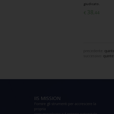
giudicato.
38
€
,44
precedente:
quint
successivo:
quinte
IIS MISSION
Fornire gli strumenti per accrescere la
propria
consapevolezza e il proprio potenziale