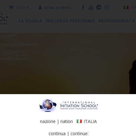
0,00 €
area utenti
IT
LA SCUOLA
PERCORSO PERSONALE
PROFESSIONISTA
nazione | nation
ITALIA
continua | continue: