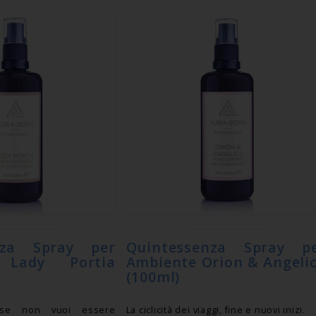
nza Spray per
Quintessenza Spray p
 Lady Portia
Ambiente Orion & Angeli
(100ml)
 se non vuoi essere
La ciclicità dei viaggi, fine e nuovi inizi.