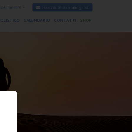
ALIA
(italiano)
iscriviti alla mailing list
 OLISTICO
CALENDARIO
CONTATTI
SHOP