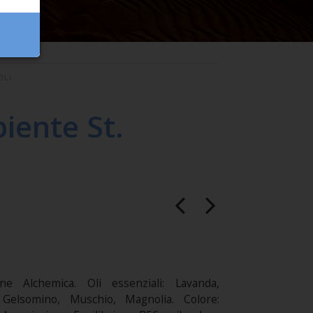
OLI
iente St.
one Alchemica. Oli essenziali: Lavanda,
, Gelsomino, Muschio, Magnolia. Colore: