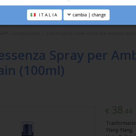
ITALIA
cambia | change
®
OMA
>
QUINTESSENZE
>
QUINTESSENCE 100ML SPRAY PER AMBIENTI SING
essenza Spray per Amb
in (100ml)
38
,44
€
Trasformazi
Ylang-Ylang