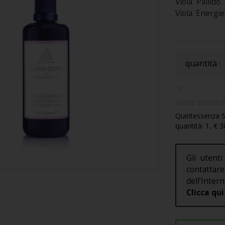
Viola Pallido
Viola. Energie
quantità :
avete selezion
Quintessenza S
quantità: 1, € 
Gli utenti
contatt
dell’Intern
Clicca qui