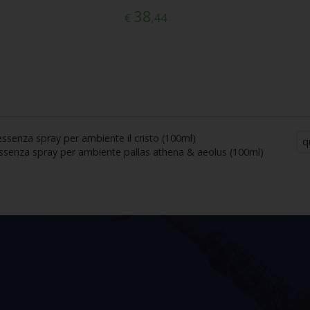
38
€
,44
essenza spray per ambiente il cristo (100ml)
q
ssenza spray per ambiente pallas athena & aeolus (100ml)