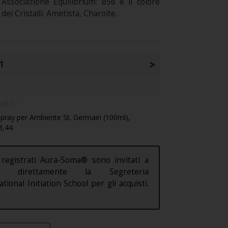
. Associazione Equilibrium: B56 e il colore
 dei Cristalli: Ametista, Charoite.
1
ato :
pray per Ambiente St. Germain (100ml),
38,44
 registrati Aura-Soma® sono invitati a
are direttamente la Segreteria
ational Initiation School per gli acquisti.