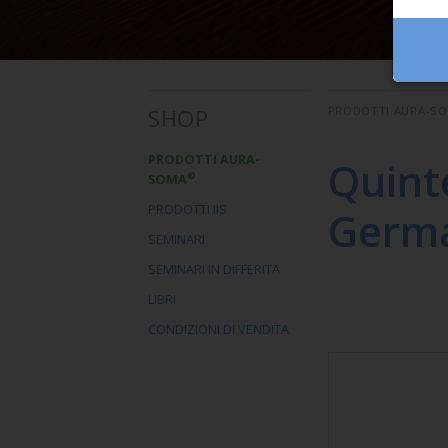
SHOP
PRODOTTI AURA-S
PRODOTTI AURA-
Quint
®
SOMA
PRODOTTI IIS
Germa
SEMINARI
SEMINARI IN DIFFERITA
LIBRI
CONDIZIONI DI VENDITA