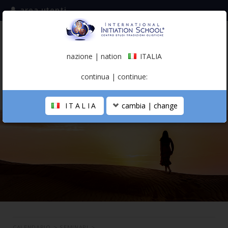
area utenti
iscriviti alla mailing list
ITALIA
(italiano)
nazione | nation
ITALIA
0,00 €
continua | continue:
ITALIA
cambia | change
LA SCUOLA
PERCORSO PERSONALE
PROFESSIONISTA OLISTICO
CALENDARIO
CONTATTI
SHOP
CALENDARIO
>
SEMINARI
>