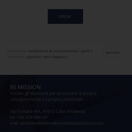
precedente:
meditazione & concentrazione - parte 1
seminari
successivo:
il gioiello: oltre l'apparire...
IIS MISSION
Fornire gli strumenti per accrescere la propria
consapevolezza e il proprio potenziale
Via Fontana 4/A, 41012 Carpi (Modena)
tel: +39 059 686147
mail: secretary@internationalinitiationschool.com