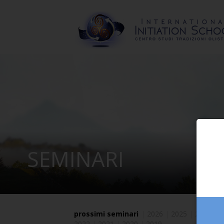
SEMINARI
prossimi seminari
|
2026
|
2025
|
2024
|
2
2022
|
2021
|
2020
|
2019