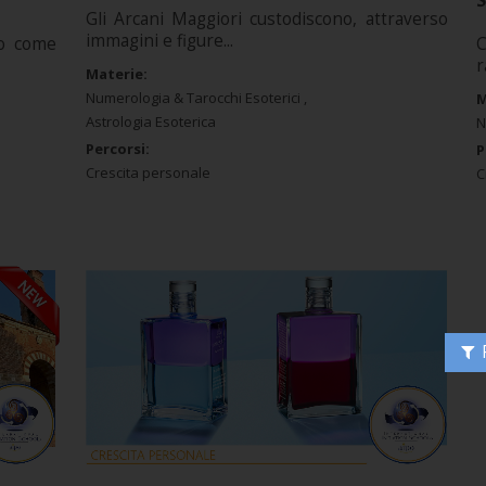
S
Gli Arcani Maggiori custodiscono, attraverso
immagini e figure...
so come
C
r
Materie:
Numerologia & Tarocchi Esoterici
M
Astrologia Esoterica
N
Percorsi:
P
Crescita personale
C