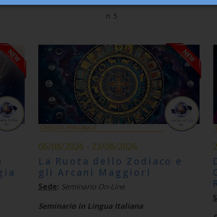
n. 5
06/08/2026 - 23/08/2026
e
La Ruota dello Zodiaco e
gia
gli Arcani Maggiori
Sede
:
Seminario On-Line
Seminario in Lingua Italiana