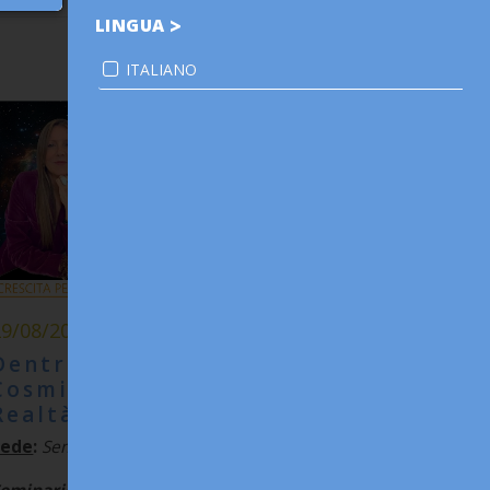
LINGUA
ITALIANO
29/08/2026
Dentro il Tuo Codice
Cosmico: I Sogni Diventano
Realtà
Sede
:
Seminario On-Line