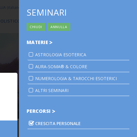
ALIA
(italiano)
iscriviti alla mailing list
SEMINARI
 OLISTICO
CALENDARIO
CONTATTI
SHOP
CHIUDI
ANNULLA
MATERIE
ASTROLOGIA ESOTERICA
AURA-SOMA® & COLORE
NUMEROLOGIA & TAROCCHI ESOTERICI
ALTRI SEMINARI
PERCORSI
CRESCITA PERSONALE