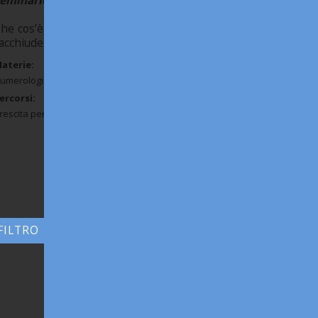
eminario in Lingua Italiana
he cos’è davvero un sogno? La parola stessa
acchiude una duplice...
aterie:
umerologia & Tarocchi Esoterici
ercorsi:
rescita personale
FILTRO