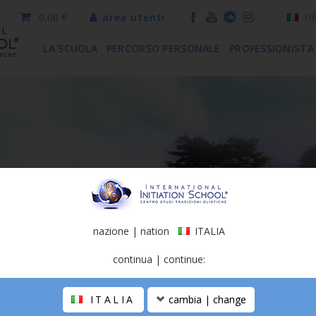
0,00 €
area utenti
IT
LA SCUOLA
PERCORSO PERSONALE
PROFESSIONISTA
nazione | nation
ITALIA
continua | continue:
ITALIA
cambia | change
023
|