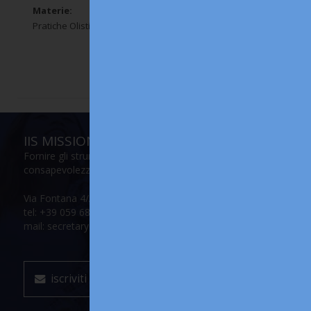
Materie:
Pratiche Olistiche
n. 1
IIS MISSION
Fornire gli strumenti per accrescere la propria
consapevolezza e il proprio potenziale
Via Fontana 4/A, 41012 Carpi (Modena)
tel: +39 059 686147
mail: secretary@internationalinitiationschool.com
iscriviti alla mailing list