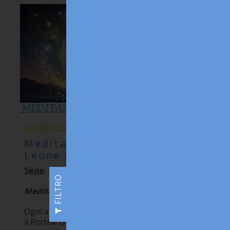
08/08/2026
Meditazione del Portale del
Leone 8-8-8
Sede
:
Broadcast OnLine
FILTRO
Meditazione Gratuita in Lingua Italiana
Ogni anno, tra la fine di luglio e il 12 agosto, si apre
il Portale del...