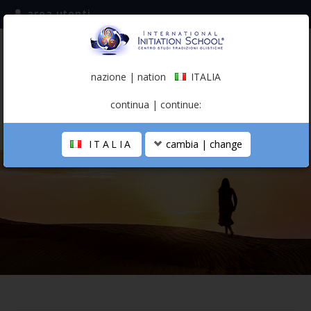
area utenti
iscriviti alla mailing list
ITALIA
(italiano)
nazione | nation
ITALIA
0,00 €
continua | continue:
ITALIA
cambia | change
LA SCUOLA
PERCORSO PERSONALE
PROFESSIONISTA OLISTICO
CALENDARIO
CONTATTI
SHOP