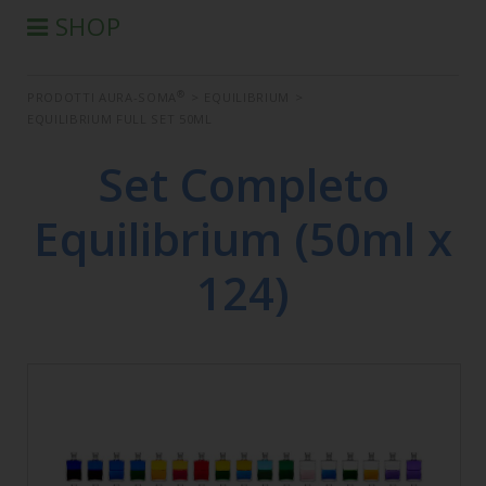
SHOP
®
PRODOTTI AURA-SOMA
®
PRODOTTI AURA-SOMA
>
EQUILIBRIUM
>
PRODOTTI IIS
EQUILIBRIUM FULL SET 50ML
SEMINARI
Set Completo
SEMINARI IN DIFFERITA
LIBRI
Equilibrium (50ml x
CONDIZIONI DI VENDITA
124)