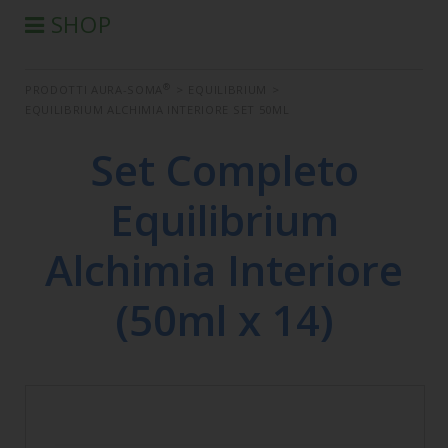
SHOP
®
PRODOTTI AURA-SOMA
®
PRODOTTI AURA-SOMA
>
EQUILIBRIUM
>
PRODOTTI IIS
EQUILIBRIUM ALCHIMIA INTERIORE SET 50ML
SEMINARI
Set Completo
SEMINARI IN DIFFERITA
LIBRI
Equilibrium
CONDIZIONI DI VENDITA
Alchimia Interiore
(50ml x 14)