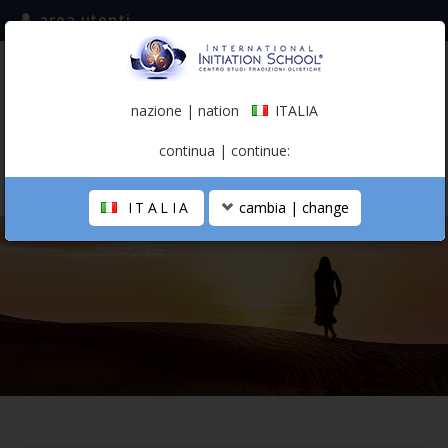
area utenti
iscriviti alla mailing list
ITALIA
(italiano)
nazione | nation
ITALIA
0,00 €
continua | continue:
ITALIA
cambia | change
LA SCUOLA
PERCORSO PERSONALE
PROFESSIONISTA OLISTICO
CALENDARIO
CONTATTI
SHOP