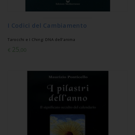
I Codici del Cambiamento
Tarocchi e I Ching: DNA dell’anima
25
€
,00