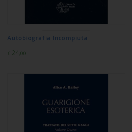
Autobiografia Incompiuta
24
€
,00