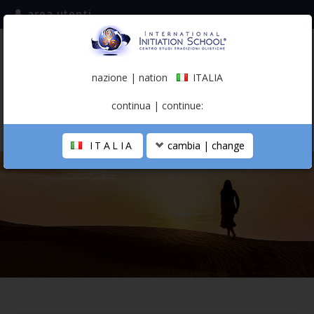
area utenti
iscriviti alla mailing list
ITALIA
(italiano)
nazione | nation
ITALIA
0,00 €
continua | continue:
ITALIA
cambia | change
LA SCUOLA
PERCORSO PERSONALE
PROFESSIONISTA OLISTICO
CALENDARIO
CONTATTI
SHOP