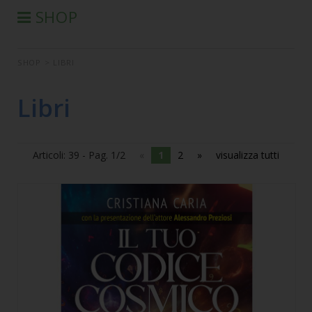
SHOP
®
PRODOTTI AURA-SOMA
SHOP
>
LIBRI
PRODOTTI IIS
SEMINARI
Libri
SEMINARI IN DIFFERITA
LIBRI
Articoli: 39 - Pag. 1/2
«
1
2
»
visualizza tutti
CONDIZIONI DI VENDITA