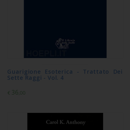
Guarigione Esoterica - Trattato Dei
Sette Raggi - Vol. 4
36
€
,00