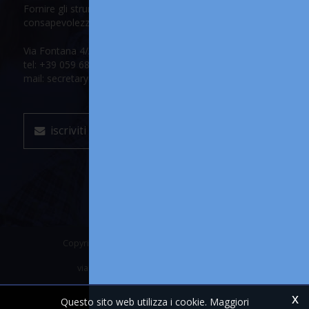
Fornire gli strumenti per accrescere la propria
consapevolezza e il proprio potenziale
Via Fontana 4/A, 41012 Carpi (Modena)
tel: +39 059 686147
mail: secretary@internationalinitiationschool.com
iscriviti alla mailing list
Copyright © 2018-2026 International Initiation
School
via Fontana 4/A, 41012 Carpi (Modena)
[Privacy e Cookie Policy]
x
Questo sito web utilizza i cookie. Maggiori