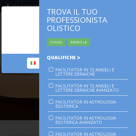
area utenti
TROVA IL TUO
PROFESSIONISTA
iscriviti alla mailing list
ITALIA
(italiano)
OLISTICO
nazione | nation
ITALIA
0,00 €
CHIUDI
ANNULLA
continua | continue:
QUALIFICHE
ITALIA
cambia | change
FACILITATOR IN 72 ANGELI E
LA SCUOLA
LETTERE EBRAICHE
PERCORSO PERSONALE
FACILITATOR IN 72 ANGELI E
LETTERE EBRAICHE AVANZATO
PROFESSIONISTA OLISTICO
FACILITATOR IN ASTROLOGIA
CALENDARIO
ESOTERICA
CONTATTI
FACILITATOR IN ASTROLOGIA
ESOTERICA AVANZATO
SHOP
FACILITATOR IN ASTROLOGIA
PROFESSIONISTA OLISTICO
>