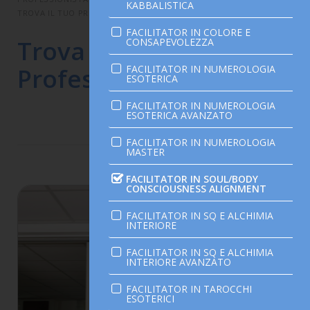
KABBALISTICA
TROVA IL TUO PROFESSIONISTA OLISTICO
FACILITATOR IN COLORE E
Trova il tuo
CONSAPEVOLEZZA
FACILITATOR IN NUMEROLOGIA
Professionista Olistico
ESOTERICA
FACILITATOR IN NUMEROLOGIA
ESOTERICA AVANZATO
FACILITATOR IN NUMEROLOGIA
MASTER
n. 4
FACILITATOR IN SOUL/BODY
CONSCIOUSNESS ALIGNMENT
FACILITATOR IN SQ E ALCHIMIA
INTERIORE
FACILITATOR IN SQ E ALCHIMIA
INTERIORE AVANZATO
FACILITATOR IN TAROCCHI
ESOTERICI