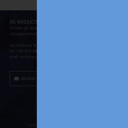
IIS MISSION
Fornire gli strumenti per accrescere la propria
consapevolezza e il proprio potenziale
Via Fontana 4/A, 41012 Carpi (Modena)
tel: +39 059 686147
mail: secretary@internationalinitiationschool.com
iscriviti alla mailing list
Copyright © 2018-2026 International Initiation