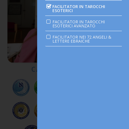
FACILITATOR IN TAROCCHI
ESOTERICI
FACILITATOR IN TAROCCHI
ESOTERICI AVANZATO
FACILITATOR NEI 72 ANGELI &
LETTERE EBRAICHE
CARIA CRISTIANA