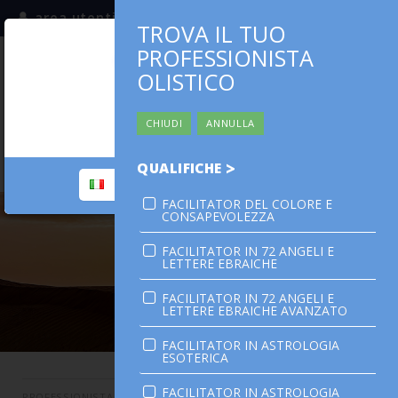
area utenti
TROVA IL TUO
PROFESSIONISTA
iscriviti alla mailing list
ITALIA
(italiano)
OLISTICO
nazione | nation
ITALIA
0,00 €
CHIUDI
ANNULLA
continua | continue:
QUALIFICHE
ITALIA
cambia | change
FACILITATOR DEL COLORE E
LA SCUOLA
CONSAPEVOLEZZA
PERCORSO PERSONALE
FACILITATOR IN 72 ANGELI E
LETTERE EBRAICHE
PROFESSIONISTA OLISTICO
FACILITATOR IN 72 ANGELI E
CALENDARIO
LETTERE EBRAICHE AVANZATO
CONTATTI
FACILITATOR IN ASTROLOGIA
ESOTERICA
SHOP
FACILITATOR IN ASTROLOGIA
PROFESSIONISTA OLISTICO
>