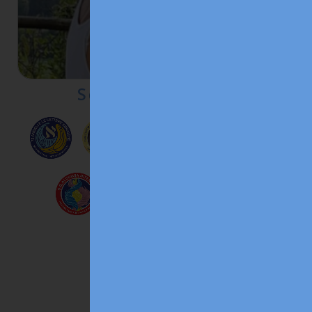
Scagliola Kathya
n. 2