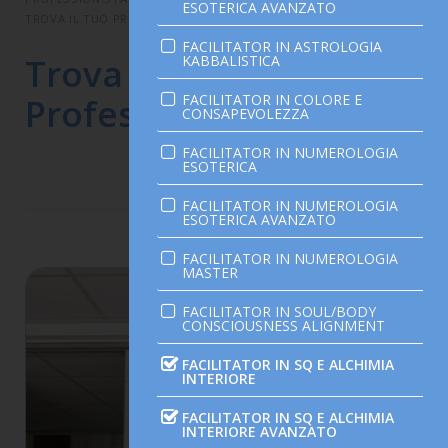
ESOTERICA AVANZATO
TROVA IL TUO PROFESSIONISTA OLISTICO
FACILITATOR IN ASTROLOGIA
Trova il tuo
KABBALISTICA
FACILITATOR IN COLORE E
Professionista Olistico
CONSAPEVOLEZZA
FACILITATOR IN NUMEROLOGIA
ESOTERICA
FACILITATOR IN NUMEROLOGIA
ESOTERICA AVANZATO
n. 2
FACILITATOR IN NUMEROLOGIA
MASTER
FACILITATOR IN SOUL/BODY
CONSCIOUSNESS ALIGNMENT
FACILITATOR IN SQ E ALCHIMIA
INTERIORE
FACILITATOR IN SQ E ALCHIMIA
INTERIORE AVANZATO