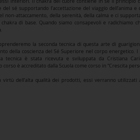
ssi interiori. Il chakra del cuore contiene in sé il principio
le del sé supportando l’accettazione del viaggio dell’anima 
l non-attaccamento, della serenità, della calma e ci supporta 
l chakra di base. Quando siamo consapevoli e radichiamo c
.
prenderemo la seconda tecnica di questa arte di guarigione
nto della coscienza del Sé Superiore nel corpo energetico. I 
a tecnica è stata ricevuta e sviluppata da Cristiana Cari
to corso è accreditato dalla Scuola come corso in “Crescita pers
rtù dell’alta qualità dei prodotti, essi verranno utilizzati