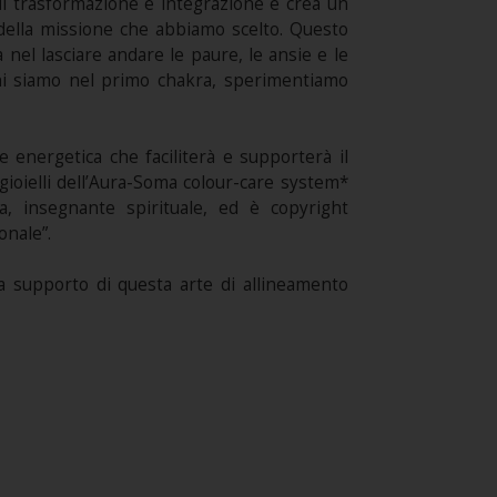
 di trasformazione e integrazione e crea un
e della missione che abbiamo scelto. Questo
nel lasciare andare le paure, le ansie e le
hi siamo nel primo chakra, sperimentiamo
 energetica che faciliterà e supporterà il
gioielli dell’Aura-Soma colour-care system*
a, insegnante spirituale, ed è copyright
onale”.
 a supporto di questa arte di allineamento