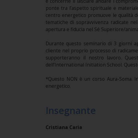
e concerne il lasciare andare i comprome
ponte tra l’aspetto spirituale e materia
centro energetico promuove le qualità de
tematiche di sopravvivenza radicate ne
apertura e fiducia nel Sé Superiore/anima
Durante questo seminario di 3 giorni ap
cliente nel proprio processo di radicame
supporteranno il nostro lavoro. Quest
dell’International Initiation School. Ques
*Questo NON è un corso Aura-Soma. In vi
energetico.
Insegnante
Cristiana Caria