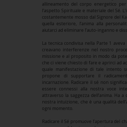
allineamento del corpo energetico per 
l’aspetto Spirituale e materiale del Sé. L
costantemente mosso dal Signore del Karm
quella esteriore, l’anima alla personali
aiutarci ad eliminare l’auto-inganno e dis
La tecnica condivisa nella Parte 1 aveva
creavano interferenze nel nostro proces
missione e al proposito in modo da poter
che ci viene chiesto di fare e aprirci ad ac
quale manifestazione di tale intento s
propone di supportare il radicamen
incarnazione. Radicare il sé non signific
essere connessi alla nostra voce int
attraverso la saggezza dell’anima. Ha a
nostra intuizione, che è una qualità dell
ogni momento.
Radicare il Sé promuove l’apertura del cha