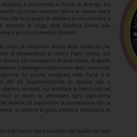
facilitare il movimento o flusso di energia tra
’intento spirituale nascosto dietro le nostre vite è
a che ha lo scopo di allineare la vita interiore a
tà, secondo la Legge della Giustizia Divina, per
solvere gli schemi mentali obsoleti.
 lo scopo di rimuovere alcune delle credenze che
so di allineamento al nostro Piano Divino, alla
 essere più consapevoli di dove siamo, di quello
cettare il dispiegarsi degli eventi della nostra vita
uperiore. La pratica insegnata nella Parte 2 si
to del Sé Superiore/anima in questa vita o
a vivere o lavorare, ma accettare la nostra vita ed
eriore in modo da affrontare ogni esperienza
 che vedere col supportare la connessione con la
’anima, e ricevere la guida interiore necessaria in
kra del cuore, che è associato alla qualità del volo