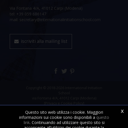
Via Fontana 4/A, 41012 Carpi (Modena)
tel: +39 059 686147
mail: secretary@internationalinitiationschool.com
iscriviti alla mailing list
Copyright © 2018-2026 International Initiation
School
via Fontana 4/A, 41012 Carpi (Modena)
[Privacy e Cookie Policy]
x
Questo sito web utilizza i cookie. Maggiori
informazioni sui cookie sono disponibili a
questo
link
. Continuando ad utilizzare questo sito si
acconsente all'utilizzo dei cookie durante la