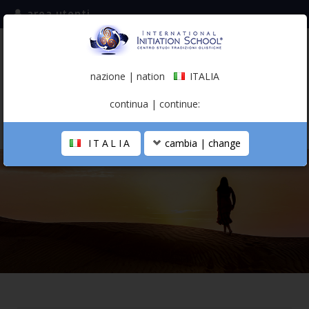
area utenti
iscriviti alla mailing list
ITALIA
(italiano)
nazione | nation
ITALIA
0,00 €
continua | continue:
ITALIA
cambia | change
LA SCUOLA
PERCORSO PERSONALE
PROFESSIONISTA OLISTICO
CALENDARIO
CONTATTI
SHOP