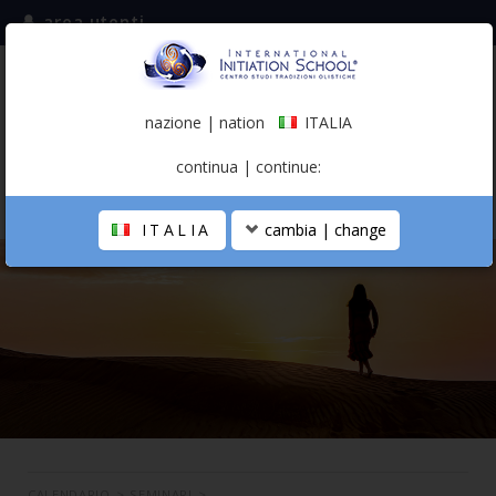
area utenti
iscriviti alla mailing list
ITALIA
(italiano)
nazione | nation
ITALIA
0,00 €
continua | continue:
ITALIA
cambia | change
LA SCUOLA
PERCORSO PERSONALE
PROFESSIONISTA OLISTICO
CALENDARIO
CONTATTI
SHOP
CALENDARIO
>
SEMINARI
>