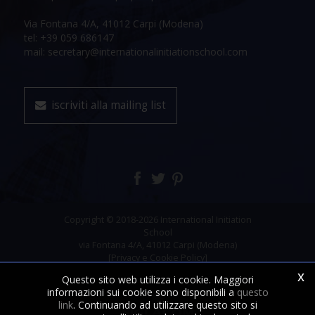
Via Fontana 4/A, 41012 Carpi (Modena)
tel: +39 059 686147
mail: secretary@internationalinitiationschool.com
iscriviti alla mailing list
Copyright © 2018-2026 International Initiation
School
via Fontana 4/A, 41012 Carpi (Modena)
[Privacy e Cookie Policy]
x
Questo sito web utilizza i cookie. Maggiori
informazioni sui cookie sono disponibili a
questo
link
. Continuando ad utilizzare questo sito si