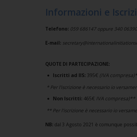
Informazioni e Iscriz
Telefono:
059 686147 oppure 340 0639037 
E-mail:
secretary@internationalinitiation
QUOTE DI PARTECIPAZIONE:
Iscritti ad IIS:
395€
(IVA compresa)
* Per l'iscrizione è necessario io versame
Non Iscritti:
465€
IVA compresa)**
** Per l'iscrizione è necessario io versam
NB:
dal 3 Agosto 2021 è comunque possibil