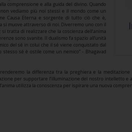
alla comprensione e alla guida del divino. Quando
, non vediamo più noi stessi e il mondo come un
ome Causa Eterna e sorgente di tutto ciò che è,
vita si muove attraverso di noi. Diverremo uno con il
si tratta di realizzare che la coscienza dell’anima
ferenze sono svanite. Il dualismo fa spazio all’unità
mico del sé in colui che il sé viene conquistato dal
suo stesso sé è ostile come un nemico” - Bhagavad
enderemo la differenza tra la preghiera e la meditazione i
tazione per supportare l’illuminazione del nostro intelletto e 
’anima utilizza la conoscenza per ispirare una nuova comprens