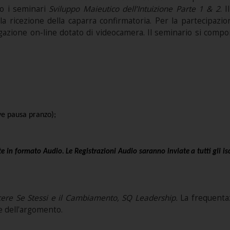
to i seminari
Sviluppo Maieutico dell’Intuizione Parte 1 & 2
. 
lla ricezione della caparra confirmatoria. Per la partecipazi
gazione on-line dotato di videocamera. Il seminario si compon
ve pausa pranzo);
 in formato Audio. Le Registrazioni Audio saranno inviate a tutti gli isc
ere Se Stessi e il Cambiamento, SQ Leadership.
La frequentaz
 dell'argomento.