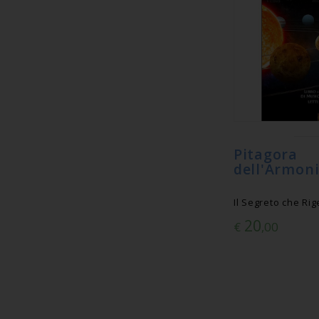
Pitagora
dell'Armon
Il Segreto che Ri
20
€
,00