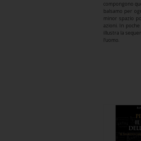
compongono quest
balsamo per ogn
minor spazio po
azioni. In poche
illustra la sequ
l'uomo.