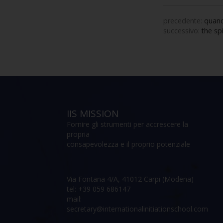
precedente:
quando
successivo:
the spi
IIS MISSION
Fornire gli strumenti per accrescere la
propria
consapevolezza e il proprio potenziale
Via Fontana 4/A, 41012 Carpi (Modena)
tel: +39 059 686147
mail:
secretary@internationalinitiationschool.com