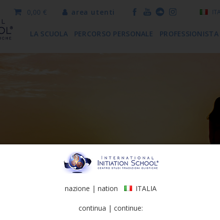
0,00 €
area utenti
IT
LA SCUOLA
PERCORSO PERSONALE
PROFESSIONISTA
nazione | nation
ITALIA
continua | continue: