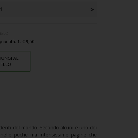
1
ato :
uantità: 1, € 9,50
IUNGI AL
RELLO
rendenti del mondo. Secondo alcuni è uno dei
à; nelle poche ma intensissime pagine che