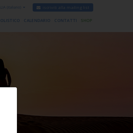
ALIA
(italiano)
iscriviti alla mailing list
 OLISTICO
CALENDARIO
CONTATTI
SHOP