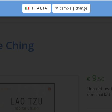
ITALIA
cambia | change
e Ching
9
,50
€
Uno dei testi
doni mai fatti