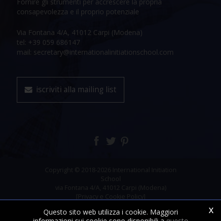
Fornire gli strumenti per accrescere la propria
consapevolezza e il proprio potenziale
Via Fontana 4/A, 41012 Carpi (Modena)
tel: +39 059 686147
mail: secretary@internationalinitiationschool.com
iscriviti alla mailing list
Copyright © 2018-2026 International Initiation
School
via Fontana 4/A, 41012 Carpi (Modena)
[Privacy e Cookie Policy]
x
Questo sito web utilizza i cookie. Maggiori
informazioni sui cookie sono disponibili a
questo