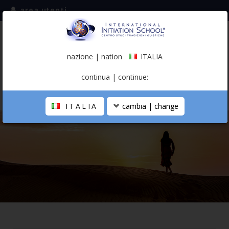
area utenti
iscriviti alla mailing list
ITALIA
(italiano)
nazione | nation
ITALIA
0,00 €
continua | continue:
ITALIA
cambia | change
LA SCUOLA
PERCORSO PERSONALE
PROFESSIONISTA OLISTICO
CALENDARIO
CONTATTI
SHOP