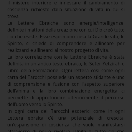
il mistero interiore e innescare il cambiamento di
coscienza richiesto dalla situazione di vita in cui si
trova.
Le Lettere Ebraiche sono energie/intelligenze,
definite i mattoni della creazione con cui Dio creò tutto
ciò che esiste. Esse esprimono cosa la Grande vita, lo
Spirito, ci chiede di comprendere e allineare per
realizzarci e allinearci al nostro progetto di vita.
La loro correlazione con le Lettere Ebraiche è stata
definita in un antico testo ebraico, lo Sefer Yetzirah o
Libro della Formazione. Ogni lettera così come ogni
carta dei Tarocchi possiede un aspetto sfidante e uno
di comprensione e fusione con l’aspetto superiore
dell’anima e la loro combinazione energetica ci
permette di approfondire ulteriormente il percorso
dell’uomo verso lo Spirito.
In ogni carta dei Tarocchi esoterici come in ogni
Lettera ebraica c’è una potenziale di crescita,
un’espansione di coscienza che vuole manifestarsi
attraverso di noi e rivelare l’Unità di tutto ciò che