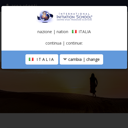
area utenti
iscriviti alla mailing list
ITALIA
(italiano)
nazione | nation
ITALIA
0,00 €
continua | continue:
ITALIA
cambia | change
LA SCUOLA
PERCORSO PERSONALE
PROFESSIONISTA OLISTICO
CALENDARIO
CONTATTI
SHOP